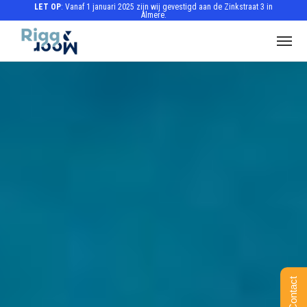
LET OP
: Vanaf 1 januari 2025 zijn wij gevestigd aan de Zinkstraat 3 in
Almere.
Contact