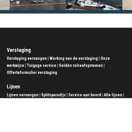
Verstaging
Verstaging vervangen
|
Werking van de verstaging
|
Onze
werkwijze
|
Tuigage service
|
Seldén rolreefsystemen
|
Offerteformulier verstaging
Lijnen
Lijnen vervangen
|
Splitsparadijs
|
Service aan boord
|
Alle lijnen
|
Offerteformulier lijnen
Zeerailing
Sluitingen