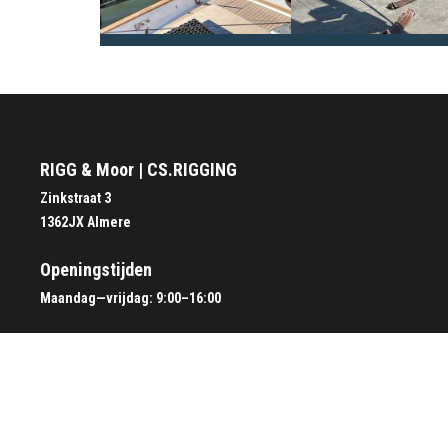
RIGG & Moor | CS.RIGGING
Zinkstraat 3
1362JX Almere
Openingstijden
Maandag—vrijdag: 9:00–16:00
+31 (0) 36 83 3 01 12
info@cs-rigging.com
Betalingen en voorwaarden