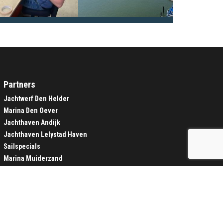
Partners
Jachtwerf Den Helder
Marina Den Oever
Jachthaven Andijk
Jachthaven Lelystad Haven
Sailspecials
Marina Muiderzand
Houtribhaven
Werf Rhebergen
SCHRIJF JE IN VOOR DE TOEKOMSTIGE NIEUWSBRIEF: