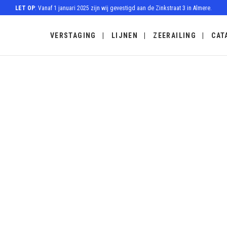
LET OP
: Vanaf 1 januari 2025 zijn wij gevestigd aan de Zinkstraat 3 in Almere.
VERSTAGING
LIJNEN
ZEERAILING
CAT