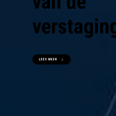
van de
verstagin
LEES MEER