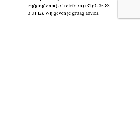
rigging.com
) of telefoon (
+31 (0) 36 83
3 01 12
). Wij geven je graag advies.
Openingstijden
Maandag—vrijdag: 8:30–16:30
Adres
RIGG & Moor | CS.RIGGING
Zinkstraat 3
1362 JX Almere
Nederland
M:
info@cs-rigging.com
T:
+31 (0) 36 83 3 01 12