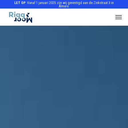
LET OP
: Vanaf 1 januari 2025 zijn wij gevestigd aan de Zinkstraat 3 in
Almere.