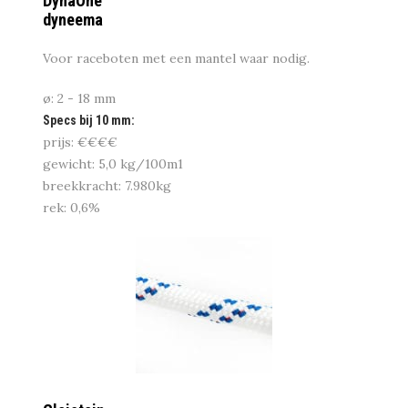
DynaOne
dyneema
Voor raceboten met een mantel waar nodig.
ø: 2 - 18 mm
Specs bij 10 mm:
prijs: €€€€
gewicht: 5,0 kg/100m1
breekkracht: 7.980kg
rek: 0,6%