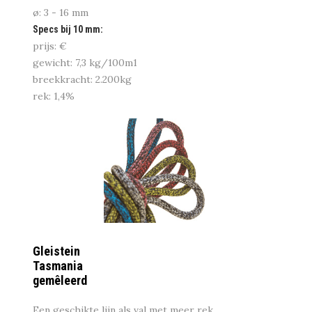
ø: 3 - 16 mm
Specs bij 10 mm:
prijs: €
gewicht: 7,3 kg/100m1
breekkracht: 2.200kg
rek: 1,4%
Gleistein
Tasmania
gemêleerd
Een geschikte lijn als val met meer rek.