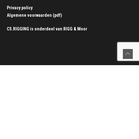
Privacy policy
Algemene voorwaarden (pdf)
CS.RIGGING is onderdeel van
RIGG & Moor
Verstaging
Verstaging vervangen
|
Werking van de verstaging
|
Onze
werkwijze
|
Tuigage service
|
Seldén rolreefsystemen
|
Offerteformulier verstaging
Lijnen
Lijnen vervangen
|
Splitsparadijs
|
Service aan boord
|
Alle lijnen
|
Offerteformulier lijnen
Zeerailing