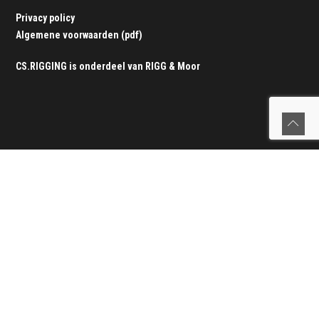
Privacy policy
Algemene voorwaarden (pdf)
CS.RIGGING is onderdeel van
RIGG & Moor
Verstaging
Verstaging vervangen
|
Werking van de verstaging
|
Onze
werkwijze
|
Tuigage service
|
Seldén rolreefsystemen
|
Offerteformulier verstaging
Lijnen
Lijnen vervangen
|
Splitsparadijs
|
Service aan boord
|
Alle lijnen
|
Offerteformulier lijnen
Zeerailing