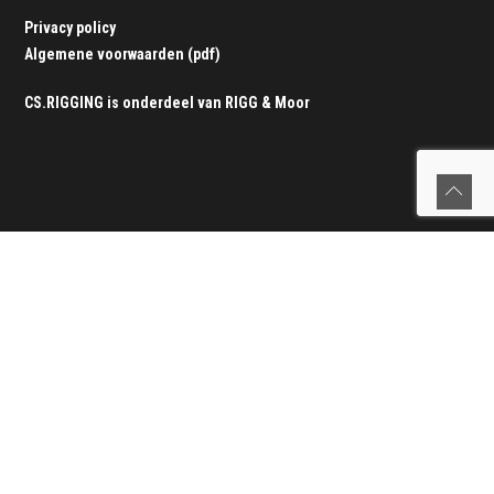
Privacy policy
Algemene voorwaarden (pdf)
CS.RIGGING is onderdeel van
RIGG & Moor
Verstaging
Verstaging vervangen
|
Werking van de verstaging
|
Onze
werkwijze
|
Tuigage service
|
Seldén rolreefsystemen
|
Offerteformulier verstaging
Lijnen
Lijnen vervangen
|
Splitsparadijs
|
Service aan boord
|
Alle lijnen
|
Offerteformulier lijnen
Zeerailing