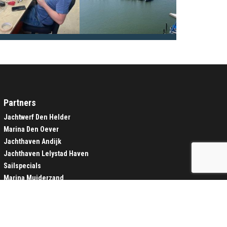
Partners
Jachtwerf Den Helder
Marina Den Oever
Jachthaven Andijk
Jachthaven Lelystad Haven
Sailspecials
Marina Muiderzand
Houtribhaven
Werf Rhebergen