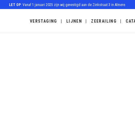
LET OP
: Vanaf 1 januari 2025 zijn wij gevestigd aan de Zinkstraat 3 in Almere.
VERSTAGING
LIJNEN
ZEERAILING
CAT