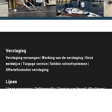
Verstaging
Verstaging vervangen
|
Werking van de verstaging
|
Onze
werkwijze
|
Tuigage service
|
Seldén rolreefsystemen
|
Offerteformulier verstaging
Lijnen
Lijnen vervangen
|
Splitsparadijs
|
Service aan boord
|
Alle lijnen
|
Offerteformulier lijnen
Zeerailing