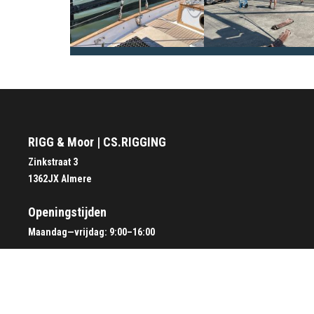
RIGG & Moor | CS.RIGGING
Zinkstraat 3
1362JX Almere
Openingstijden
Maandag—vrijdag: 9:00–16:00
+31 (0) 36 83 3 01 12
info@cs-rigging.com