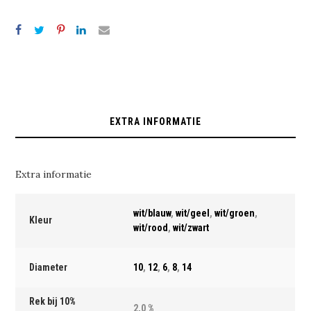
EXTRA INFORMATIE
Extra informatie
wit/blauw
,
wit/geel
,
wit/groen
,
Kleur
wit/rood
,
wit/zwart
Diameter
10
,
12
,
6
,
8
,
14
Rek bij 10%
2,0 %