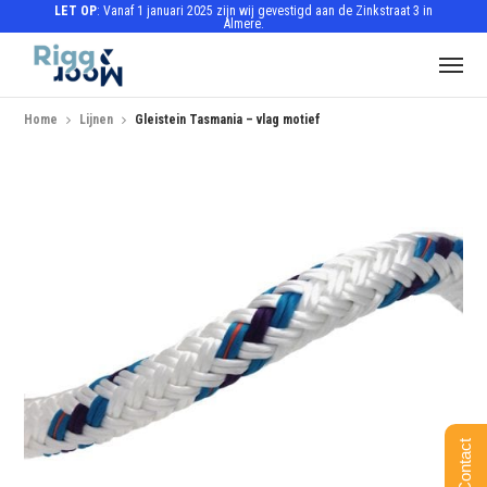
LET OP
: Vanaf 1 januari 2025 zijn wij gevestigd aan de Zinkstraat 3 in
Almere.
Home
Lijnen
Gleistein Tasmania – vlag motief
Contact