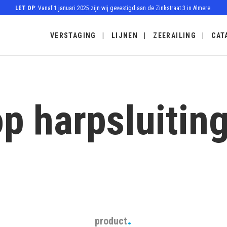
LET OP
: Vanaf 1 januari 2025 zijn wij gevestigd aan de Zinkstraat 3 in Almere.
VERSTAGING
LIJNEN
ZEERAILING
CAT
p harpsluitin
product