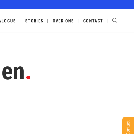
ALOGUS
STORIES
OVER ONS
CONTACT
gen
.
Contact