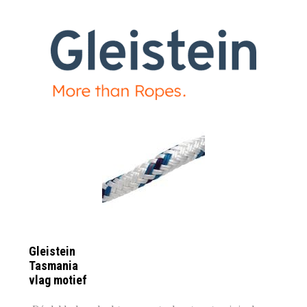
Gleistein
Tasmania
vlag motief